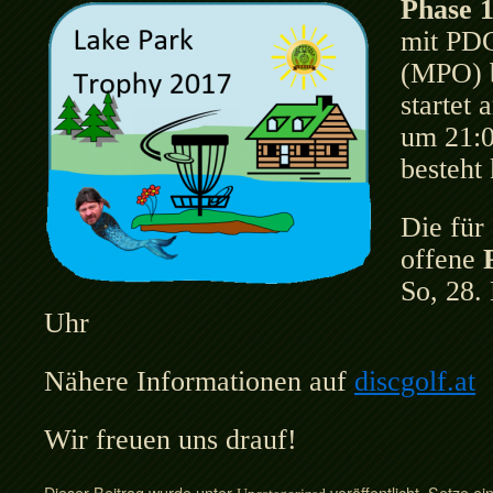
Phase 
mit PD
(MPO) 
startet
um 21:0
besteht
Die für 
offene
So, 28.
Uhr
Nähere Informationen auf
discgolf.at
Wir freuen uns drauf!
Dieser Beitrag wurde unter
veröffentlicht. Setze e