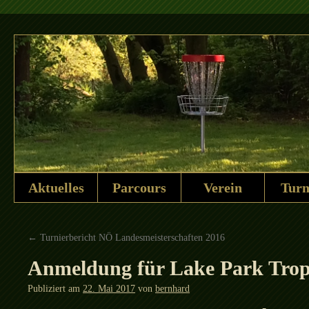
Aktuelles
Parcours
Verein
Turn
Springe
zum
←
Turnierbericht NÖ Landesmeisterschaften 2016
Inhalt
Anmeldung für Lake Park Tro
Publiziert am
22. Mai 2017
von
bernhard